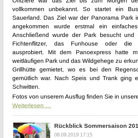
Offiziere war das Ziel bis zum Morgen de
vollkommen unbekannt. So startet ein Bus
Sauerland. Das Ziel war der Panorama Park 
angekommen wurde erstmal ein einfaches S
Anschließend wurde der Park besucht und d
Fichtenflitzer, das Funhouse oder die R
ausprobiert. Mit dem Panoexpress hatte m
weitläufigen Park und das Wildgehege zu erku
Grillhütte gemietet, wo es bei den Regens
gemütlich war. Nach Speis und Trank ging 
Schwitten.
Fotos von unserem Ausflug finden Sie in unsere
Familienausflug
Weiterlesen …
Panorama
Park
Rückblick Sommersaison 20
08.09.2019 17:15