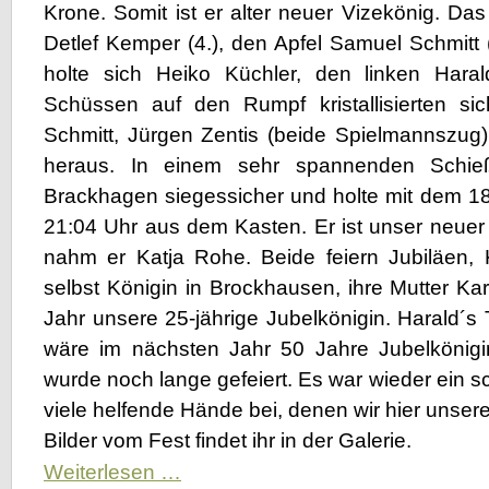
Krone. Somit ist er alter neuer Vizekönig. Das
Detlef Kemper (4.), den Apfel Samuel Schmitt 
holte sich Heiko Küchler, den linken Hara
Schüssen auf den Rumpf kristallisierten si
Schmitt, Jürgen Zentis (beide Spielmannszug
heraus. In einem sehr spannenden Schieß
Brackhagen siegessicher und holte mit dem 1
21:04 Uhr aus dem Kasten. Er ist unser neuer 
nahm er Katja Rohe. Beide feiern Jubiläen, 
selbst Königin in Brockhausen, ihre Mutter Ka
Jahr unsere 25-jährige Jubelkönigin. Harald´s
wäre im nächsten Jahr 50 Jahre Jubelkönigi
wurde noch lange gefeiert. Es war wieder ein s
viele helfende Hände bei, denen wir hier uns
Bilder vom Fest findet ihr in der Galerie.
Wir
Weiterlesen …
haben