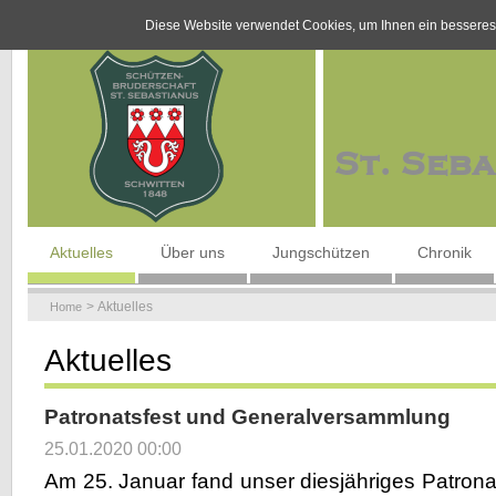
Diese Website verwendet Cookies, um Ihnen ein besseres
Navigation
Aktuelles
Über uns
Jungschützen
Chronik
überspringen
Aktuelles
Home
Aktuelles
Patronatsfest und Generalversammlung
25.01.2020 00:00
Am 25. Januar fand unser diesjähriges Patrona