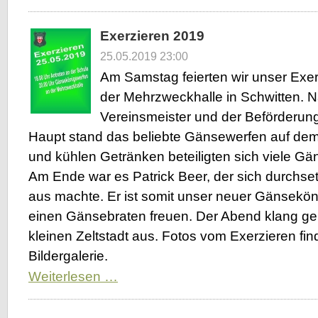
einen
neuen
König
Exerzieren 2019
-
Schützenfest
25.05.2019 23:00
2019
Am Samstag feierten wir unser Exe
der Mehrzweckhalle in Schwitten. 
Vereinsmeister und der Beförderung 
Haupt stand das beliebte Gänsewerfen auf de
und kühlen Getränken beteiligten sich viele G
Am Ende war es Patrick Beer, der sich durchsetz
aus machte. Er ist somit unser neuer Gänseköni
einen Gänsebraten freuen. Der Abend klang gem
kleinen Zeltstadt aus. Fotos vom Exerzieren fin
Bildergalerie.
Exerzieren
Weiterlesen …
2019