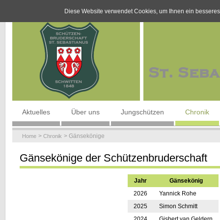
Diese Website verwendet Cookies, um Ihnen ein besseres
Navigation
Aktuelles
Über uns
Jungschützen
Chronik
überspringen
Gänsekönige
Home
Chronik
Gänsekönige der Schützenbruderschaft
Jahr
Gänsekönig
2026
Yannick Rohe
2025
Simon Schmitt
2024
Gisbert van Geldern