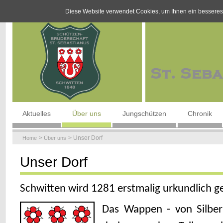
Diese Website verwendet Cookies, um Ihnen ein besseres
Navigation
Aktuelles
Über uns
Jungschützen
Chronik
überspringen
Unser Dorf
Home
Über uns
Unser Dorf
Schwitten wird 1281 erstmalig urkundlich g
Das Wappen - von Silber